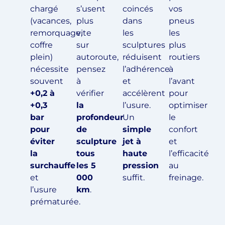
chargé
s’usent
coincés
vos
(vacances,
plus
dans
pneus
remorquage,
vite
les
les
coffre
sur
sculptures
plus
plein)
autoroute,
réduisent
routiers
nécessite
pensez
l’adhérence
à
souvent
à
et
l’avant
+0,2 à
vérifier
accélèrent
pour
+0,3
la
l’usure.
optimiser
bar
profondeur
Un
le
pour
de
simple
confort
éviter
sculpture
jet à
et
la
tous
haute
l’efficacité
surchauffe
les 5
pression
au
et
000
suffit.
freinage.
l’usure
km
.
prématurée.