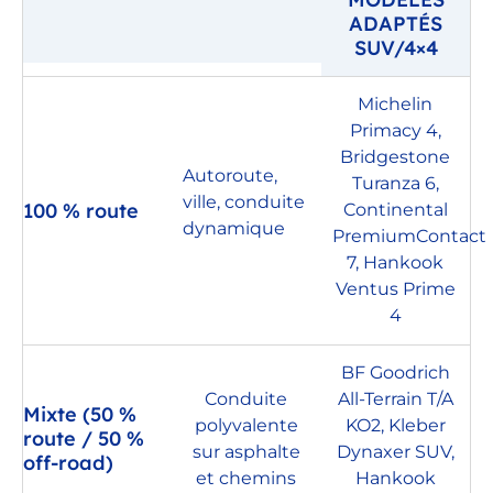
ADAPTÉS
SUV/4×4
Michelin
Primacy 4,
Bridgestone
Autoroute,
Turanza 6,
ville, conduite
100 % route
Continental
dynamique
PremiumContact
7, Hankook
Ventus Prime
4
BF Goodrich
Conduite
All-Terrain T/A
Mixte (50 %
polyvalente
KO2, Kleber
route / 50 %
sur asphalte
Dynaxer SUV,
off-road)
et chemins
Hankook