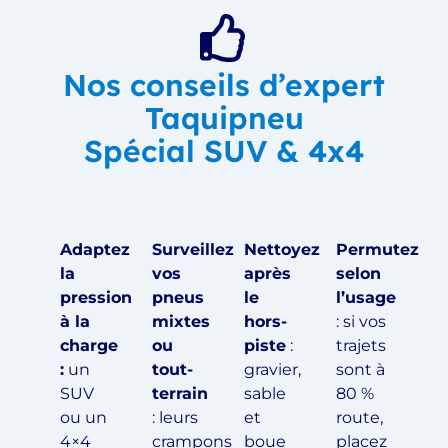
Nos conseils d’expert
Taquipneu
Spécial SUV & 4x4
Adaptez
Surveillez
Nettoyez
Permutez
la
vos
après
selon
pression
pneus
le
l’usage
à la
mixtes
hors-
: si vos
charge
ou
piste
:
trajets
:
un
tout-
gravier,
sont à
SUV
terrain
sable
80 %
ou un
: leurs
et
route,
4×4
crampons
boue
placez