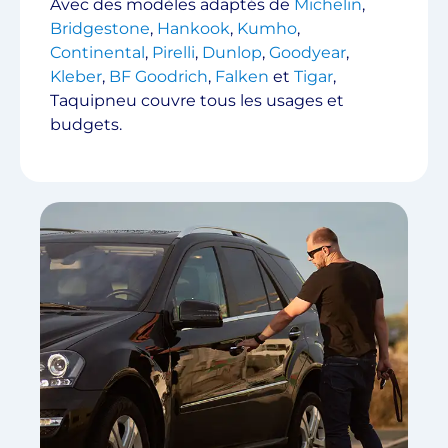
Avec des modèles adaptés de
Michelin
,
Bridgestone
,
Hankook
,
Kumho
,
Continental
,
Pirelli
,
Dunlop
,
Goodyear
,
Kleber
,
BF Goodrich
,
Falken
et
Tigar
,
Taquipneu couvre tous les usages et
budgets.