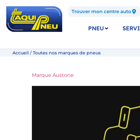
Trouver mon centre auto
PNEU
SERVI
Accueil
Toutes nos marques de pneus
/
Marque Austone