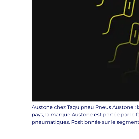
Austone chez Taquipneu Pneus Austone : la 
pays, la marque Austone est portée par le 
pneumatiques. Positionnée sur le segment 